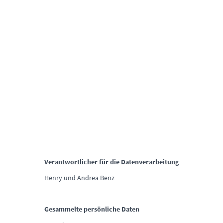
Datenschutzerklärung
Wir glauben, dass die Privatsphäre ein wichtiger Teil unseres Lebens
ist, daher möchten wir sicherstellen, dass Sie auf unserer Website
eine sichere und angenehme Erfahrung machen können.
Verantwortlicher für die Datenverarbeitung
Henry und Andrea Benz
Gesammelte persönliche Daten